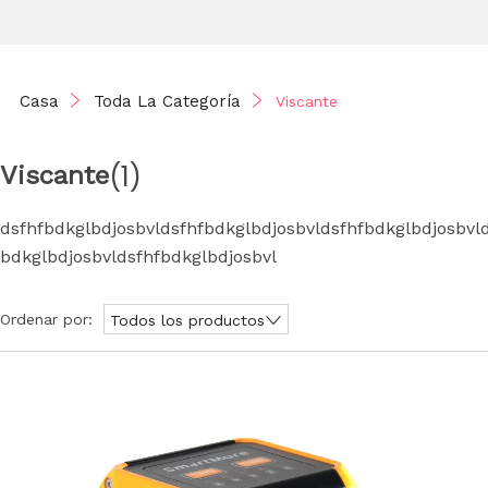
Casa
Toda La Categoría
Viscante
(1)
Viscante
dsfhfbdkglbdjosbvldsfhfbdkglbdjosbvldsfhfbdkglbdjosbvl
bdkglbdjosbvldsfhfbdkglbdjosbvl
Ordenar por:
Todos los productos